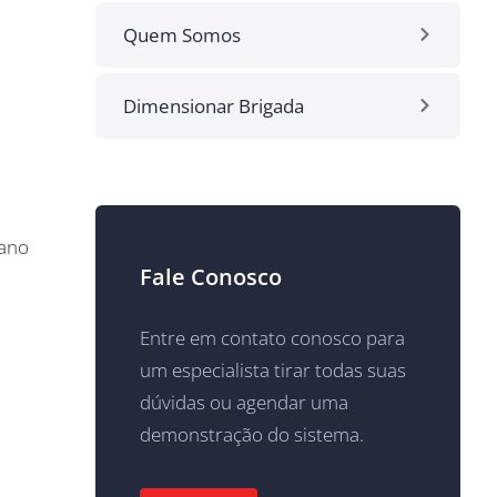
Quem Somos
Dimensionar Brigada
lano
Fale Conosco
Entre em contato conosco para
um especialista tirar todas suas
dúvidas ou agendar uma
demonstração do sistema.