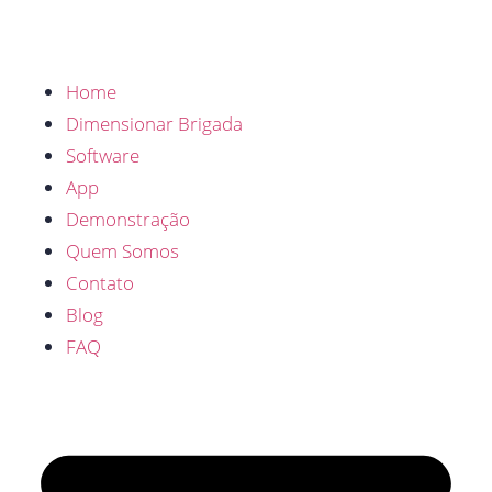
Home
Dimensionar Brigada
Software
App
Demonstração
Quem Somos
Contato
Blog
FAQ